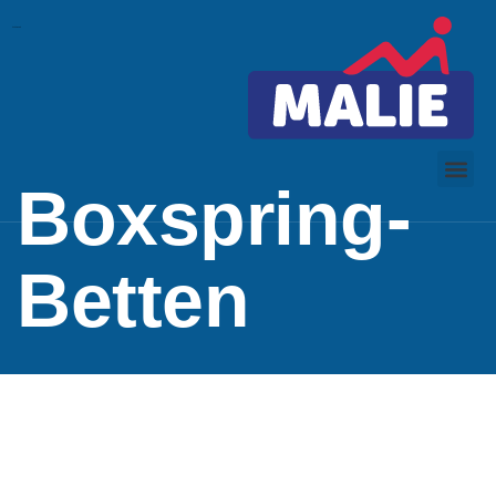
toto slot
slot dana
Boxspring-
Betten​