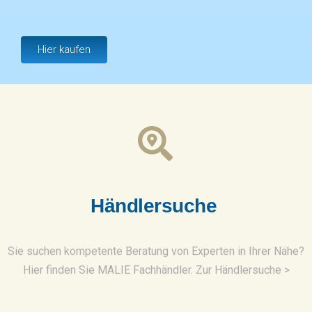
Hier kaufen
H
ä
n
d
l
e
r
s
u
c
h
e
Sie suchen kompetente Beratung von Experten in Ihrer Nähe?
Hier finden Sie MALIE Fachhändler. Zur Händlersuche >