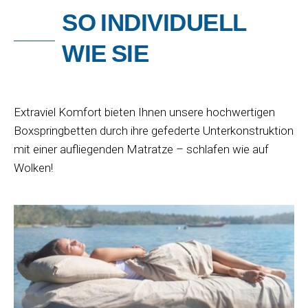
S
O
I
N
D
I
V
I
D
U
E
L
L
W
I
E
S
I
E
Extraviel Komfort bieten Ihnen unsere hochwertigen
Boxspringbetten durch ihre gefederte Unterkonstruktion
mit einer aufliegenden Matratze – schlafen wie auf
Wolken!