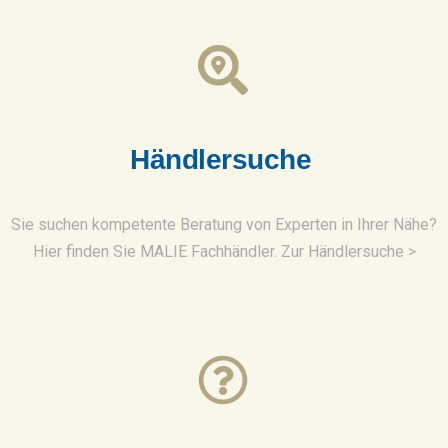
H
ä
n
d
l
e
r
s
u
c
h
e
Sie suchen kompetente Beratung von Experten in Ihrer Nähe?
Hier finden Sie MALIE Fachhändler. Zur Händlersuche >