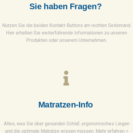
S
i
e
h
a
b
e
n
F
r
a
g
e
n
?
Nutzen Sie die beiden Kontakt-Buttons am rechten Seitenrand.
Hier erhalten Sie weiterführende Informationen zu unseren
Produkten oder unserem Unternehmen.
M
a
t
r
a
t
z
e
n
-
I
n
f
o
Alles, was Sie über gesunden Schlaf, ergonomisches Liegen
und die optimale Matratze wissen müssen. Mehr erfahren >