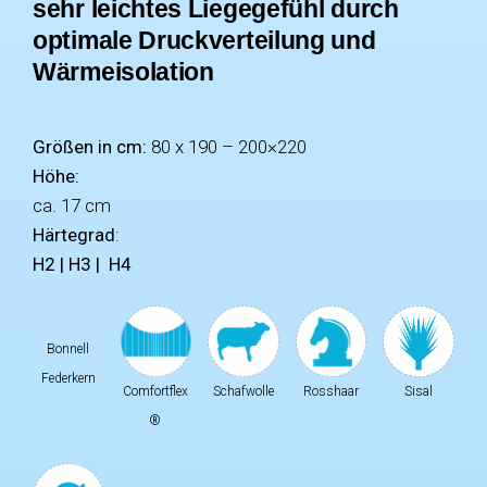
sehr leichtes Liegegefühl durch
optimale Druckverteilung und
Wärmeisolation
Größen in cm:
80 x 190 – 200×220
Höhe:
ca. 17 cm
Härtegrad
:
H2
|
H3
|
H4
Bonnell
Federkern
Comfortflex
Schafwolle
Rosshaar
Sisal
®