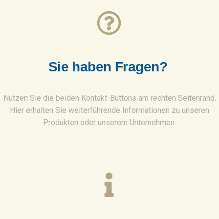
S
i
e
h
a
b
e
n
F
r
a
g
e
n
?
Nutzen Sie die beiden Kontakt-Buttons am rechten Seitenrand.
Hier erhalten Sie weiterführende Informationen zu unseren
Produkten oder unserem Unternehmen.