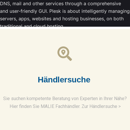
H
ä
n
d
l
e
r
s
u
c
h
e
Sie suchen kompetente Beratung von Experten in Ihrer Nähe?
Hier finden Sie MALIE Fachhändler. Zur Händlersuche >