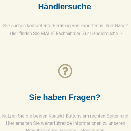
H
ä
n
d
l
e
r
s
u
c
h
e
Sie suchen kompetente Beratung von Experten in Ihrer Nähe?
Hier finden Sie MALIE Fachhändler. Zur Händlersuche >
S
i
e
h
a
b
e
n
F
r
a
g
e
n
?
Nutzen Sie die beiden Kontakt-Buttons am rechten Seitenrand.
Hier erhalten Sie weiterführende Informationen zu unseren
Produkten oder unserem Unternehmen.